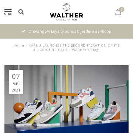
0
MENU
Ontvang 5% Loyalty bonus bij iedere aankoop
Home
/
KARHU LAUNCHES THE SECOND ITERATION OF ITS
ALL-AROUND PACK
/
Walther's Blog
07
MEI
2021