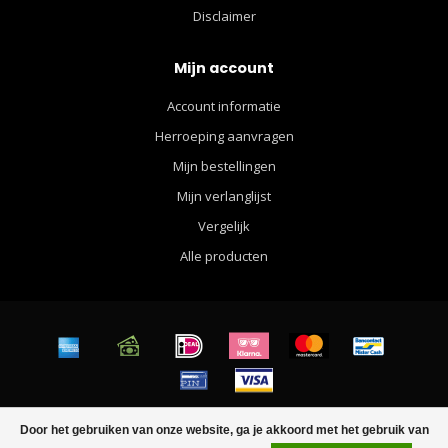
Disclaimer
Mijn account
Account informatie
Herroeping aanvragen
Mijn bestellingen
Mijn verlanglijst
Vergelijk
Alle producten
© Copyright 2026 Walther Apparel for Men - Powered by
Lightspeed
-
Door het gebruiken van onze website, ga je akkoord met het gebruik van