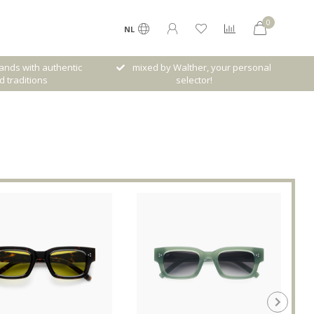
0
NL
her, your personal
Gratis verzenden vanaf € 120,- (NL)
ector!