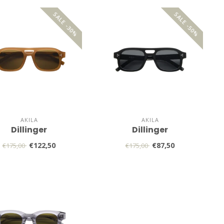
SALE -30%
SALE -50%
AKILA
AKILA
Dillinger
Dillinger
€122,50
€87,50
€175,00
€175,00