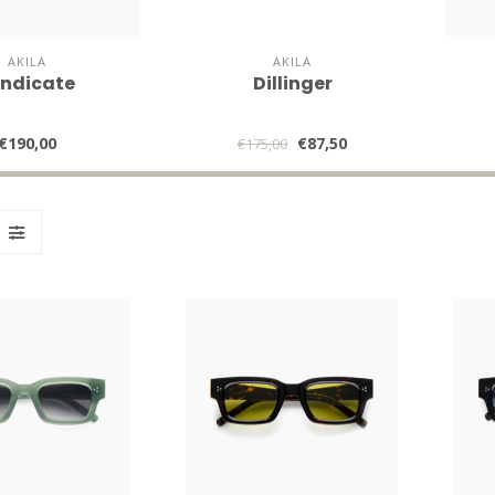
AKILA
AKILA
ndicate
Dillinger
€190,00
€87,50
€175,00