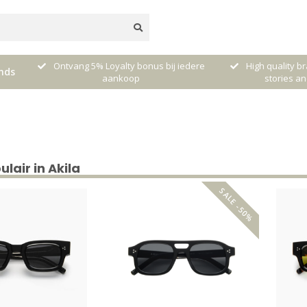
dere
High quality brands with authentic
mixed by Walt
nds
stories and traditions
sel
lair in Akila
SALE -50%