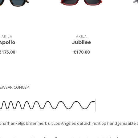
AKILA
AKILA
Apollo
Jubilee
€175,00
€170,00
YEWEAR CONCEPT
onafhankelijk brillenmerk uit Los Angeles dat zich richt op handgemaakte b