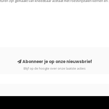
uren zijn gemaakt van kneedbaar acetaat met roestvrijstalen kernen en zi
Abonneer je op onze nieuwsbrief
Blijf op de hoogte over onze laatste acties