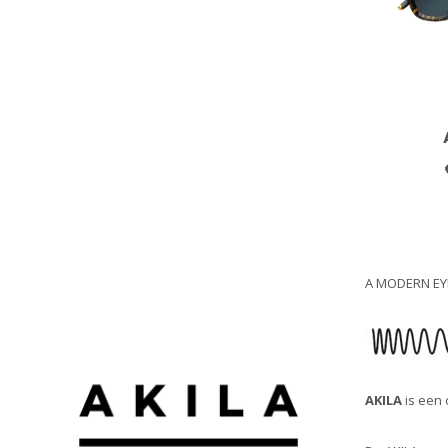
A MODERN E
AKILA
is een 