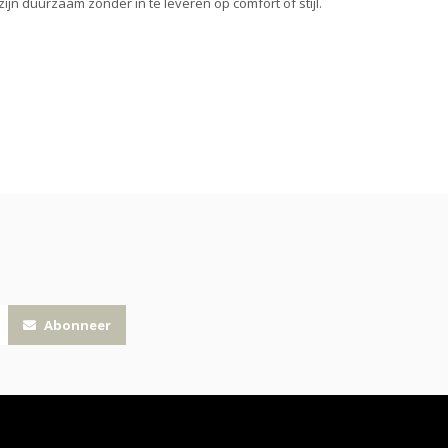
jn duurzaam zonder in te leveren op comfort of stijl.
Abonneer