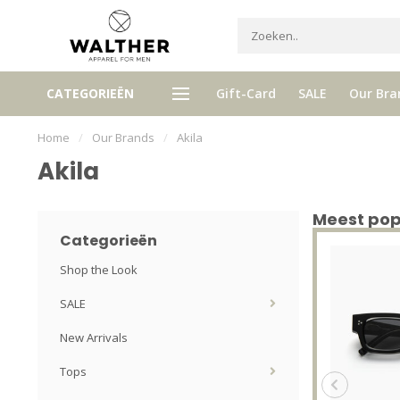
Ontvang 5% Loyalty bonus bij ie
CATEGORIEËN
Gift-Card
SALE
Our Bra
tis verzenden vanaf € 120,- (NL)
aankoop
Home
/
Our Brands
/
Akila
Akila
Meest popu
Categorieën
Shop the Look
SALE
New Arrivals
Tops