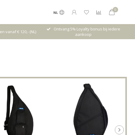
0
NL
 5% Loyalty bonus bij iedere
High quality brands with authentic
aankoop
stories and traditions