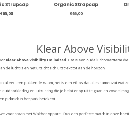
ic Strapcap
Organic Strapcap
O
€65,00
€65,00
Klear Above Visibil
oor
Klear Above Visibility Unlimited
. Dat is een oude luchtvaartterm di
n de lucht is en het uitzicht zich uitstrekt tot aan de horizon.
an alleen een pakkende naam, het is een ethos dat alles samenvat wat ze
e outdoorkleding en -uitrusting die je helpt er op uit te gaan en zoveel m
en picknick in het park betekent.
we voor staan met Walther Apparel. Dus een perfecte match in onze boeti