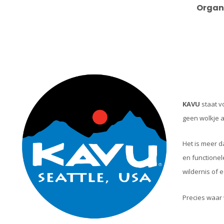
Organ
KAVU
staat v
geen wolkje aa
Het is meer d
en functionel
wildernis of e
Precies waar 