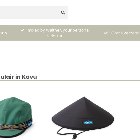
ur personal
Ontvang
nds
Gratis verzenden vanaf € 120,- (NL)
lair in Kavu