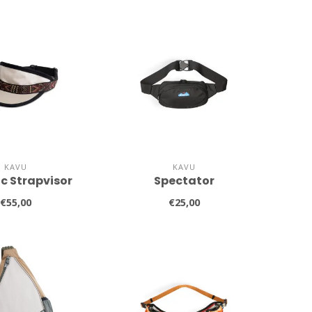
KAVU
KAVU
c Strapvisor
Spectator
€55,00
€25,00