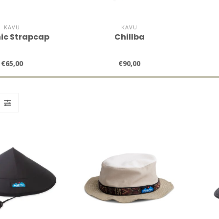
KAVU
KAVU
ic Strapcap
Chillba
€65,00
€90,00