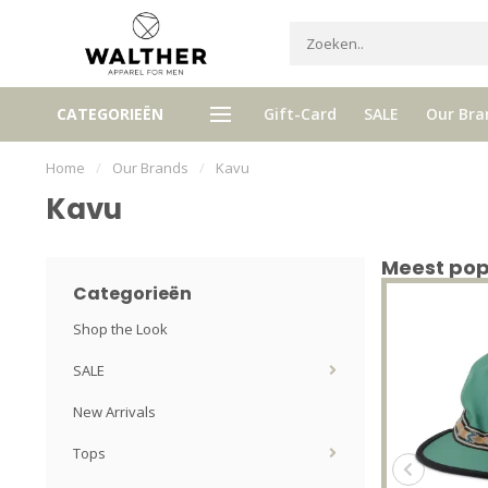
High quality brands with authentic
mixed by Walther, yo
CATEGORIEËN
Gift-Card
SALE
Our Bra
stories and traditions
selector!
Home
/
Our Brands
/
Kavu
Kavu
Meest popu
Categorieën
Shop the Look
SALE
New Arrivals
Tops