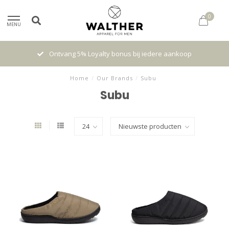
0
MENU
Ontvang 5% Loyalty bonus bij iedere aankoop
Home
/
Our Brands
/
Subu
Subu