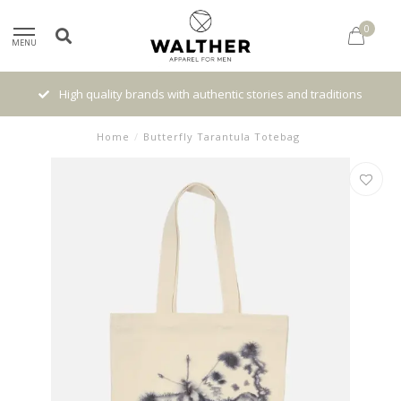
0
MENU
High quality brands with authentic stories and traditions
Home
/
Butterfly Tarantula Totebag