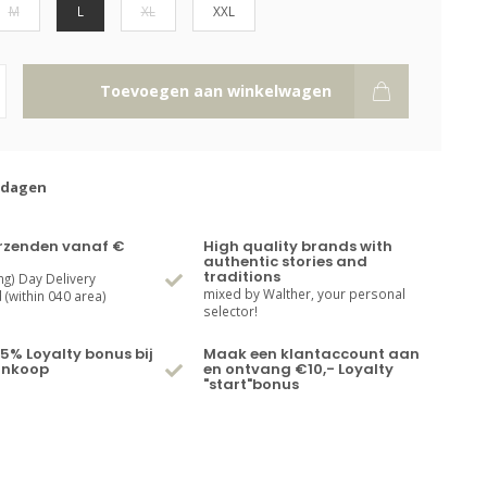
M
L
XL
XXL
Toevoegen aan winkelwagen
kdagen
erzenden vanaf €
High quality brands with
authentic stories and
traditions
ng) Day Delivery
mixed by Walther, your personal
(within 040 area)
selector!
5% Loyalty bonus bij
Maak een klantaccount aan
ankoop
en ontvang €10,- Loyalty
"start"bonus