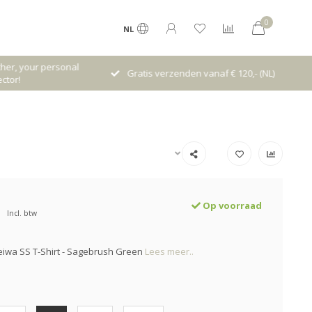
0
NL
her, your personal
Gratis verzenden vanaf € 120,- (NL)
ctor!
Op voorraad
Incl. btw
iwa SS T-Shirt - Sagebrush Green
Lees meer..