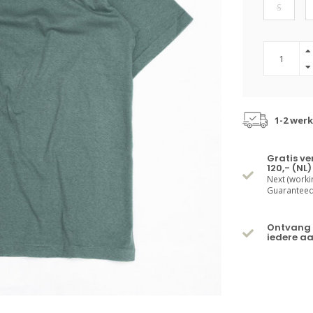
S
1-2 wer
Gratis v
120,- (NL)
Next (worki
Guaranteed 
Ontvang 
iedere a