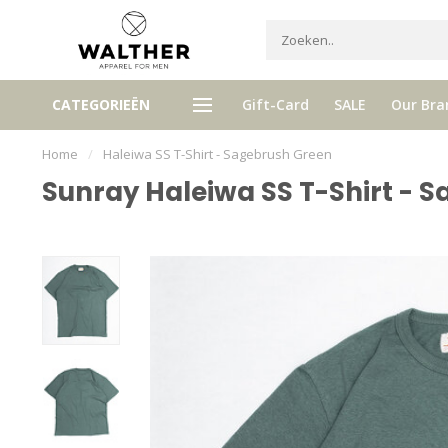
Ontvang 5% Loyalty bonus bij ie
CATEGORIEËN
Gift-Card
SALE
Our Bra
tis verzenden vanaf € 120,- (NL)
aankoop
Home
/
Haleiwa SS T-Shirt - Sagebrush Green
Sunray Haleiwa SS T-Shirt - 