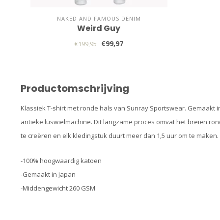
NAKED AND FAMOUS DENIM
Weird Guy
€99,97
€199,95
Productomschrijving
Klassiek T-shirt met ronde hals van Sunray Sportswear. Gemaakt i
antieke luswielmachine. Dit langzame proces omvat het breien ro
te creëren en elk kledingstuk duurt meer dan 1,5 uur om te maken.
-100% hoogwaardig katoen
-Gemaakt in Japan
-Middengewicht 260 GSM