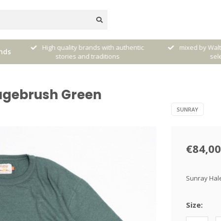
dere
High quality brands with authentic
mixed by Walt
nds
stories and traditions
sele
Sagebrush Green
SUNRAY
€84,00
Sunray Hale
Size: