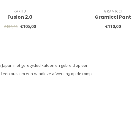
KARHU
GRAMICCI
Fusion 2.0
Gramicci Pant
€105,00
€110,00
€150,00
n Japan met gerecycled katoen en gebreid op een
nd een buis om een naadloze afwerking op de romp