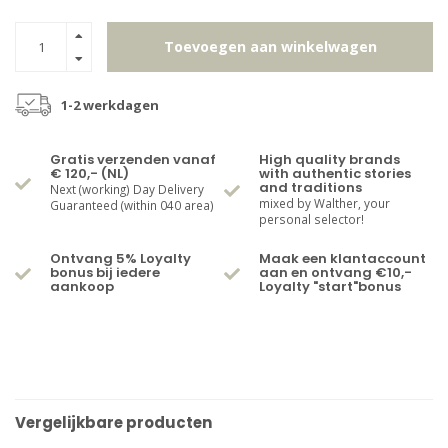
Toevoegen aan winkelwagen
1-2 werkdagen
Gratis verzenden vanaf
High quality brands
€ 120,- (NL)
with authentic stories
and traditions
Next (working) Day Delivery
mixed by Walther, your
Guaranteed (within 040 area)
personal selector!
Ontvang 5% Loyalty
Maak een klantaccount
bonus bij iedere
aan en ontvang €10,-
aankoop
Loyalty "start"bonus
Vergelijkbare producten