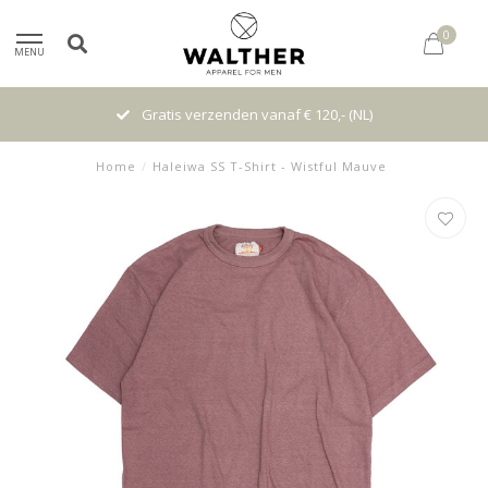
0
MENU
Gratis verzenden vanaf € 120,- (NL)
Home
/
Haleiwa SS T-Shirt - Wistful Mauve