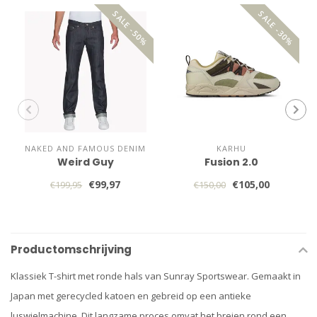
SALE -50%
SALE -30%
NAKED AND FAMOUS DENIM
KARHU
Weird Guy
Fusion 2.0
€99,97
€105,00
€199,95
€150,00
Productomschrijving
Klassiek T-shirt met ronde hals van Sunray Sportswear. Gemaakt in
Japan met gerecycled katoen en gebreid op een antieke
luswielmachine. Dit langzame proces omvat het breien rond een