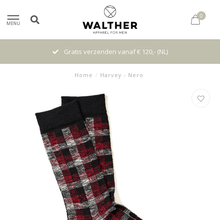
0
MENU
Gratis verzenden vanaf € 120,- (NL)
Home
/
Harvey - Nero