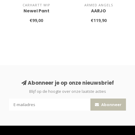
CARHARTT WIP
ARMED ANGELS
Newel Pant
AARJO
€99,00
€119,90
Abonneer je op onze nieuwsbrief
Blijf op de hoogte over onze laatste acties
Abonneer