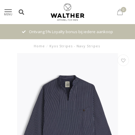
0
MENU
iedere aankoop
High quality brands with authentic stori
Home
/
Kyos Stripes - Navy Stripes