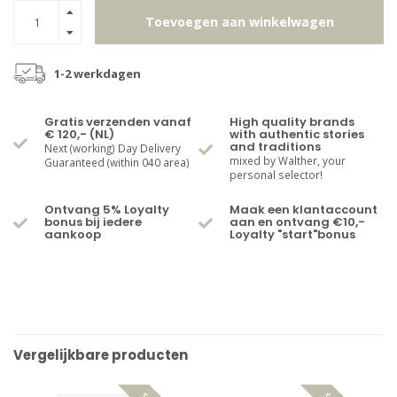
Toevoegen aan winkelwagen
1-2 werkdagen
Gratis verzenden vanaf
High quality brands
€ 120,- (NL)
with authentic stories
and traditions
Next (working) Day Delivery
mixed by Walther, your
Guaranteed (within 040 area)
personal selector!
Ontvang 5% Loyalty
Maak een klantaccount
bonus bij iedere
aan en ontvang €10,-
aankoop
Loyalty "start"bonus
Vergelijkbare producten