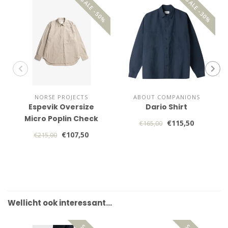
SALE -50%
SALE -30%
NORSE PROJECTS
ABOUT COMPANIONS
Espevik Oversize
Dario Shirt
Micro Poplin Check
€115,50
€165,00
Shirt
€107,50
€215,00
Wellicht ook interessant…