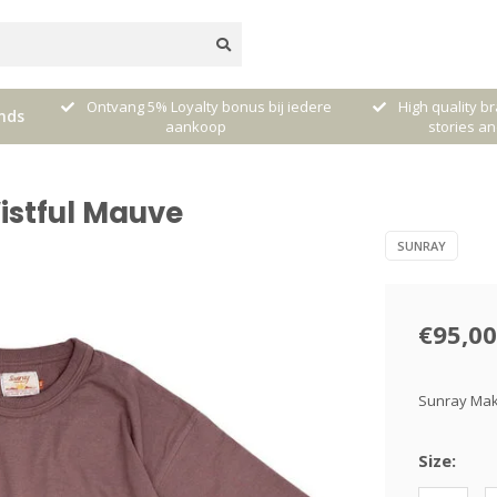
dere
High quality brands with authentic
mixed by Walt
nds
stories and traditions
sele
istful Mauve
SUNRAY
€95,00
Sunray Maka
Size: