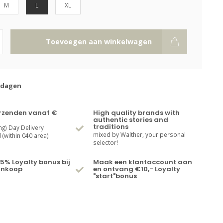
M
L
XL
Toevoegen aan winkelwagen
kdagen
erzenden vanaf €
High quality brands with
authentic stories and
traditions
ng) Day Delivery
mixed by Walther, your personal
(within 040 area)
selector!
5% Loyalty bonus bij
Maak een klantaccount aan
ankoop
en ontvang €10,- Loyalty
"start"bonus