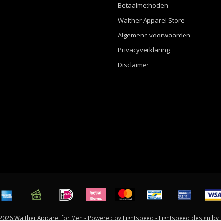
Betaalmethoden
Walther Apparel Store
Algemene voorwaarden
Privacyverklaring
Disclaimer
2026 Walther Apparel for Men - Powered by
Lightspeed
-
Lightspeed design
by