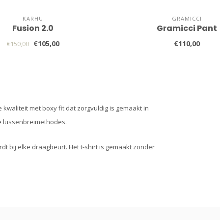
KARHU
GRAMICCI
Fusion 2.0
Gramicci Pant
€105,00
€110,00
€150,00
waliteit met boxy fit dat zorgvuldig is gemaakt in
le lussenbreimethodes.
 bij elke draagbeurt. Het t-shirt is gemaakt zonder