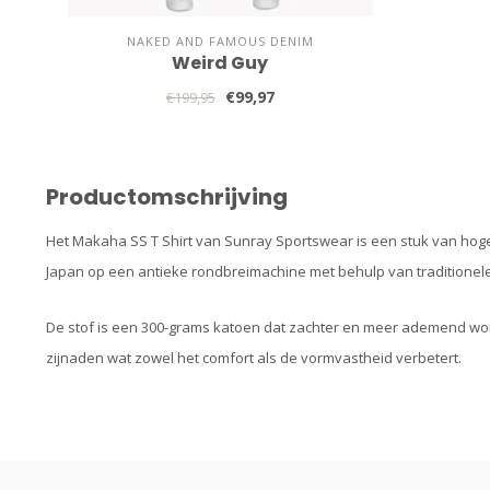
NAKED AND FAMOUS DENIM
Weird Guy
€99,97
€199,95
Productomschrijving
Het Makaha SS T Shirt van Sunray Sportswear is een stuk van hoge k
Japan op een antieke rondbreimachine met behulp van traditione
De stof is een 300-grams katoen dat zachter en meer ademend wordt
zijnaden wat zowel het comfort als de vormvastheid verbetert.