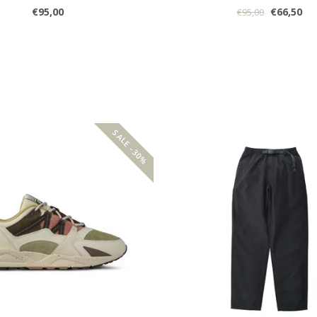
€95,00
€66,50
€95,00
SALE -30%