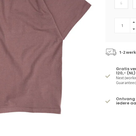
S
1-2 wer
Gratis v
120,- (NL)
Next (worki
Guaranteed 
Ontvang 
iedere a