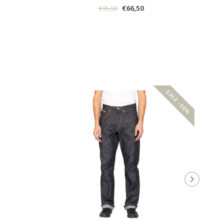
€66,50
€95,00
SALE -50%