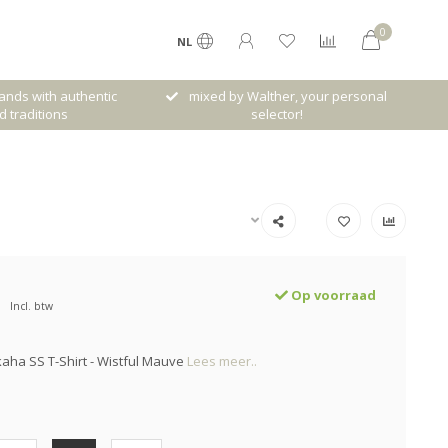
0
NL
her, your personal
Gratis verzenden vanaf € 120,- (NL)
ctor!
Op voorraad
Incl. btw
ha SS T-Shirt - Wistful Mauve
Lees meer..