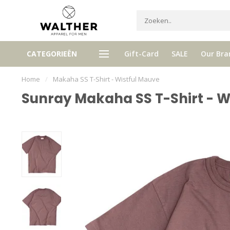
Ontvang 5% Loyalty bonus bij ie
CATEGORIEËN
Gift-Card
SALE
Our Bra
tis verzenden vanaf € 120,- (NL)
aankoop
Home
/
Makaha SS T-Shirt - Wistful Mauve
Sunray Makaha SS T-Shirt - W