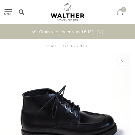
0
MENU
Gratis verzenden vanaf € 120,- (NL)
Home
/
Oxal B2 - Noir