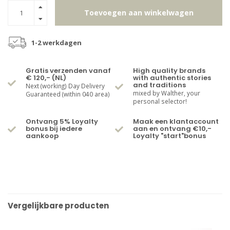
Toevoegen aan winkelwagen
1-2 werkdagen
Gratis verzenden vanaf
High quality brands
€ 120,- (NL)
with authentic stories
and traditions
Next (working) Day Delivery
mixed by Walther, your
Guaranteed (within 040 area)
personal selector!
Ontvang 5% Loyalty
Maak een klantaccount
bonus bij iedere
aan en ontvang €10,-
aankoop
Loyalty "start"bonus
Vergelijkbare producten