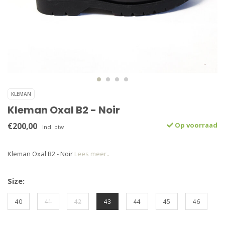
KLEMAN
Kleman Oxal B2 - Noir
€200,00
Op voorraad
Incl. btw
Kleman Oxal B2 - Noir
Lees meer..
Size:
40
41
42
43
44
45
46