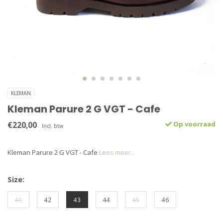
KLEMAN
Kleman Parure 2 G VGT - Cafe
€220,00
Op voorraad
Incl. btw
Kleman Parure 2 G VGT - Cafe
Lees meer..
Size:
41
42
43
44
45
46