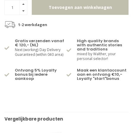
Toevoegen aan winkelwagen
1-2 werkdagen
Gratis verzenden vanaf
High quality brands
€ 120,- (NL)
with authentic stories
and traditions
Next (working) Day Delivery
mixed by Walther, your
Guaranteed (within 040 area)
personal selector!
Ontvang 5% Loyalty
Maak een klantaccount
bonus bij iedere
aan en ontvang €10,-
aankoop
Loyalty "start"bonus
Vergelijkbare producten