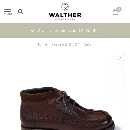
0
MENU
Gratis verzenden vanaf € 120,- (NL)
Home
/
Parure 2 G VGT - Cafe