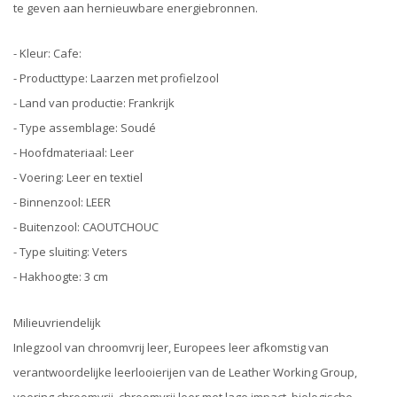
te geven aan hernieuwbare energiebronnen.
- Kleur: Cafe:
- Producttype: Laarzen met profielzool
- Land van productie: Frankrijk
- Type assemblage: Soudé
- Hoofdmateriaal: Leer
- Voering: Leer en textiel
- Binnenzool: LEER
- Buitenzool: CAOUTCHOUC
- Type sluiting: Veters
- Hakhoogte: 3 cm
Milieuvriendelijk
Inlegzool van chroomvrij leer, Europees leer afkomstig van
verantwoordelijke leerlooierijen van de Leather Working Group,
voering chroomvrij, chroomvrij leer met lage impact, biologische