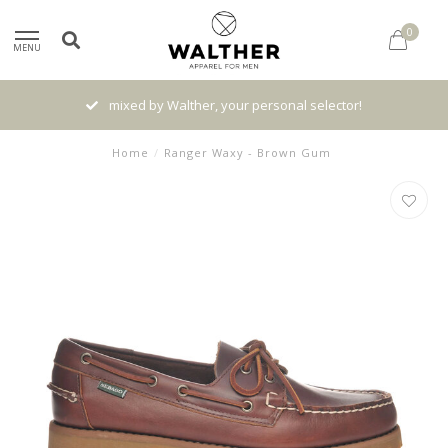
0
MENU
mixed by Walther, your personal selector!
Home
/
Ranger Waxy - Brown Gum