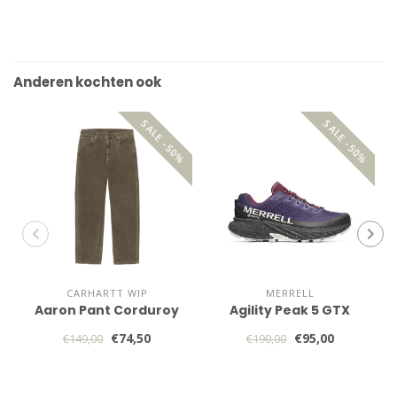
Anderen kochten ook
SALE -50%
SALE -50%
CARHARTT WIP
MERRELL
Aaron Pant Corduroy
Agility Peak 5 GTX
€74,50
€95,00
€149,00
€190,00