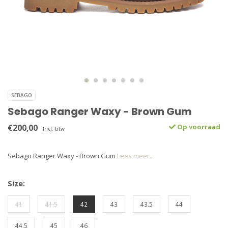
SEBAGO
Sebago Ranger Waxy - Brown Gum
€200,00
Op voorraad
Incl. btw
Sebago Ranger Waxy - Brown Gum
Lees meer..
Size:
41
41.5
42
43
43.5
44
44.5
45
46