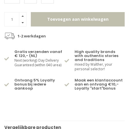
Toevoegen aan winkelwagen
1-2 werkdagen
Gratis verzenden vanaf
High quality brands
€ 120,- (NL)
with authentic stories
and traditions
Next (working) Day Delivery
mixed by Walther, your
Guaranteed (within 040 area)
personal selector!
Ontvang 5% Loyalty
Maak een klantaccount
bonus bij iedere
aan en ontvang €10,-
aankoop
Loyalty "start"bonus
Vergelijkbare producten