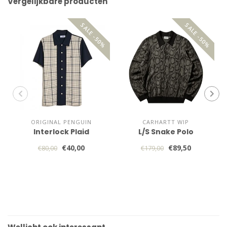
Vergelijkbare producten
SALE -50%
SALE -50%
ORIGINAL PENGUIN
CARHARTT WIP
Interlock Plaid
L/S Snake Polo
€40,00
€89,50
€80,00
€179,00