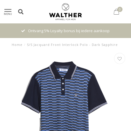
0
MENU
Ontvang 5% Loyalty bonus bij iedere aankoop
Home
/
S/S Jacquard Front Interlock Polo - Dark Sapphire