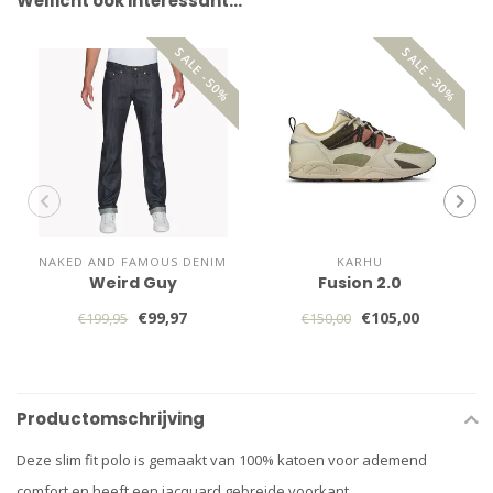
Wellicht ook interessant…
SALE -50%
SALE -30%
NAKED AND FAMOUS DENIM
KARHU
Weird Guy
Fusion 2.0
€99,97
€105,00
€199,95
€150,00
Productomschrijving
Deze slim fit polo is gemaakt van 100% katoen voor ademend
comfort en heeft een jacquard gebreide voorkant.