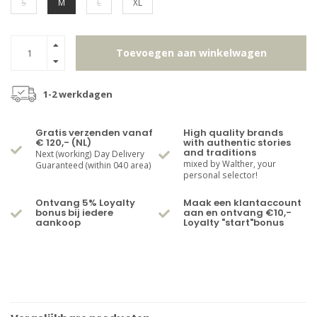
S
M
L
XL
Toevoegen aan winkelwagen
1-2 werkdagen
Gratis verzenden vanaf
High quality brands
€ 120,- (NL)
with authentic stories
and traditions
Next (working) Day Delivery
mixed by Walther, your
Guaranteed (within 040 area)
personal selector!
Ontvang 5% Loyalty
Maak een klantaccount
bonus bij iedere
aan en ontvang €10,-
aankoop
Loyalty "start"bonus