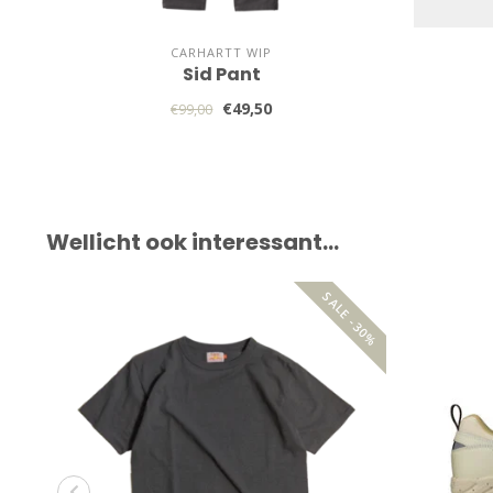
CARHARTT WIP
Sid Pant
€49,50
€99,00
Wellicht ook interessant…
SALE -30%