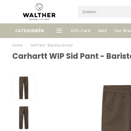
Ontvang 5% Loyalty bonus bij ie
CATEGORIEËN
Gift-Card
SALE
Our Bra
tis verzenden vanaf € 120,- (NL)
aankoop
Home
/
Sid Pant - Barista rinsed
Carhartt WIP Sid Pant - Barist