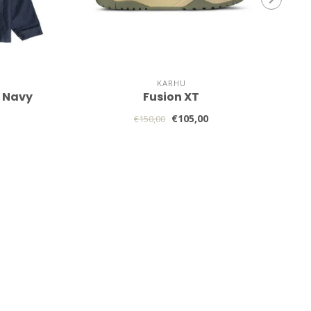
KARHU
 Navy
Fusion XT
€105,00
€150,00