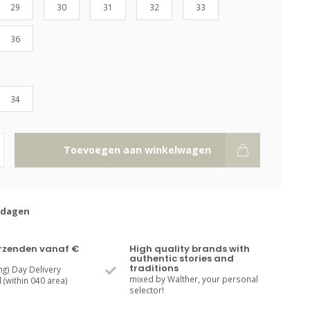
29
30
31
32
33
36
34
Toevoegen aan winkelwagen
kdagen
erzenden vanaf €
High quality brands with
authentic stories and
traditions
ng) Day Delivery
mixed by Walther, your personal
(within 040 area)
selector!