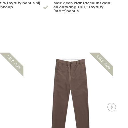
5% Loyalty bonus bij
Maak een klantaccount aan
ankoop
en ontvang €10,- Loyalty
"start"bonus
SALE -50%
SALE -50%