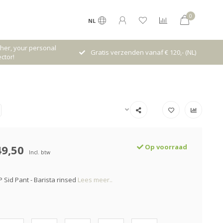
0
NL
her, your personal
Gratis verzenden vanaf € 120,- (NL)
ctor!
49,50
Op voorraad
Incl. btw
P Sid Pant - Barista rinsed
Lees meer..