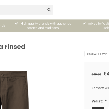
dere
High quality brands with authentic
mixed by Walt
nds
stories and traditions
sele
a rinsed
CARHARTT WIP
€
€99,00
Carhartt WI
Waist:
*