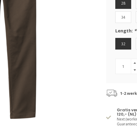
28
34
Length:
*
32
1-2 wer
Gratis v
120,- (NL)
Next (worki
Guaranteed 