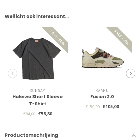
Wellicht ook interessant…
SALE -30%
SALE -30%
SUNRAY
KARHU
Haleiwa Short Sleeve
Fusion 2.0
T-Shirt
€105,00
€150,00
€58,80
€84,00
Productomschrijving