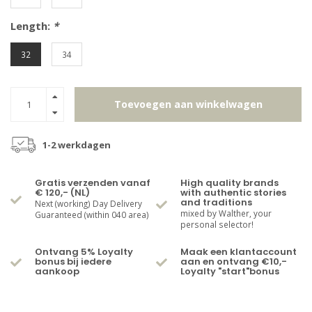
Length:
*
32
34
Toevoegen aan winkelwagen
1-2 werkdagen
Gratis verzenden vanaf
High quality brands
€ 120,- (NL)
with authentic stories
and traditions
Next (working) Day Delivery
mixed by Walther, your
Guaranteed (within 040 area)
personal selector!
Ontvang 5% Loyalty
Maak een klantaccount
bonus bij iedere
aan en ontvang €10,-
aankoop
Loyalty "start"bonus