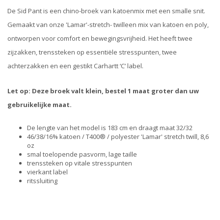
De Sid Pant is een chino-broek van katoenmix met een smalle snit.
Gemaakt van onze 'Lamar'-stretch- twilleen mix van katoen en poly,
ontworpen voor comfort en bewegingsvrijheid. Het heeft twee
zijzakken, trenssteken op essentiële stresspunten, twee
achterzakken en een gestikt Carhartt ‘C’ label.
Let op: Deze broek valt klein, bestel 1 maat groter dan uw
gebruikelijke maat.
De lengte van het model is 183 cm en draagt maat 32/32
46/38/16% katoen / T400® / polyester 'Lamar' stretch twill, 8,6
oz
smal toelopende pasvorm, lage taille
trenssteken op vitale stresspunten
vierkant label
ritssluiting