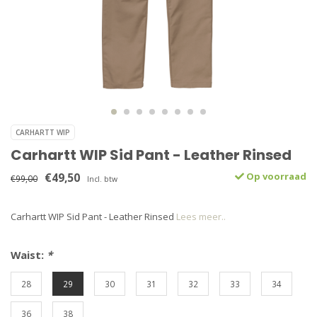
CARHARTT WIP
Carhartt WIP Sid Pant - Leather Rinsed
€49,50
Op voorraad
€99,00
Incl. btw
Carhartt WIP Sid Pant - Leather Rinsed
Lees meer..
Waist:
*
28
29
30
31
32
33
34
36
38