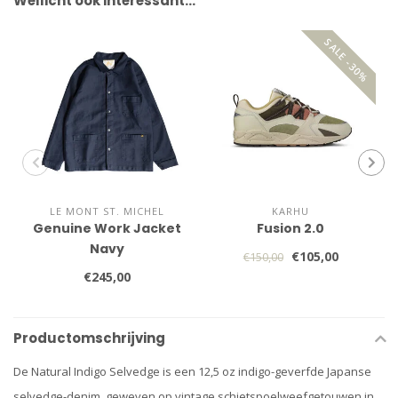
Wellicht ook interessant…
SALE -30%
LE MONT ST. MICHEL
KARHU
Genuine Work Jacket
Fusion 2.0
Navy
€105,00
€150,00
€245,00
Productomschrijving
De Natural Indigo Selvedge is een 12,5 oz indigo-geverfde Japanse
selvedge-denim, geweven op vintage schietspoelweefgetouwen in