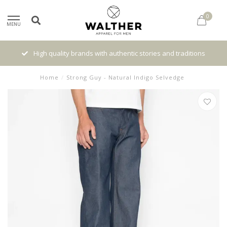
0
MENU
High quality brands with authentic stories and traditions
Home
/
Strong Guy - Natural Indigo Selvedge