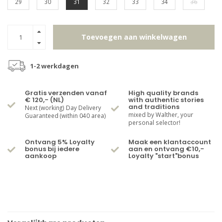
29
30
31
32
33
34
36
Toevoegen aan winkelwagen
1-2 werkdagen
Gratis verzenden vanaf
High quality brands
€ 120,- (NL)
with authentic stories
and traditions
Next (working) Day Delivery
mixed by Walther, your
Guaranteed (within 040 area)
personal selector!
Ontvang 5% Loyalty
Maak een klantaccount
bonus bij iedere
aan en ontvang €10,-
aankoop
Loyalty "start"bonus