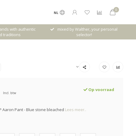
0
NL
mixed by Walther, your personal
Gratis verzenden van
selector!
Op voorraad
Incl. btw
P Aaron Pant - Blue stone bleached
Lees meer..