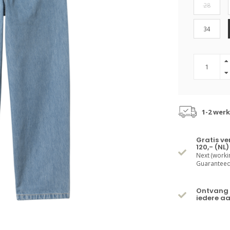
28
34
1-2 wer
Gratis v
120,- (NL)
Next (worki
Guaranteed 
Ontvang 
iedere a