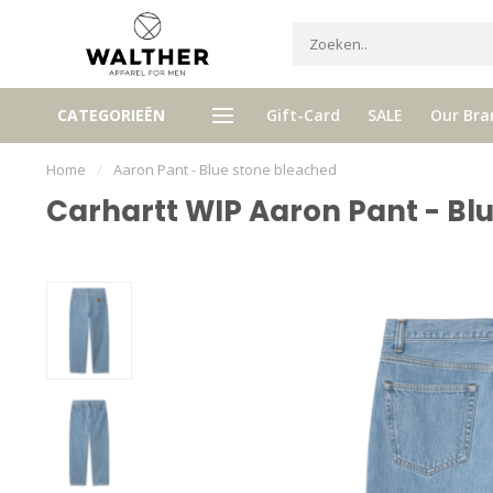
r personal
Ontvang 
CATEGORIEËN
Gift-Card
SALE
Our Bra
Gratis verzenden vanaf € 120,- (NL)
Home
/
Aaron Pant - Blue stone bleached
Carhartt WIP Aaron Pant - Bl