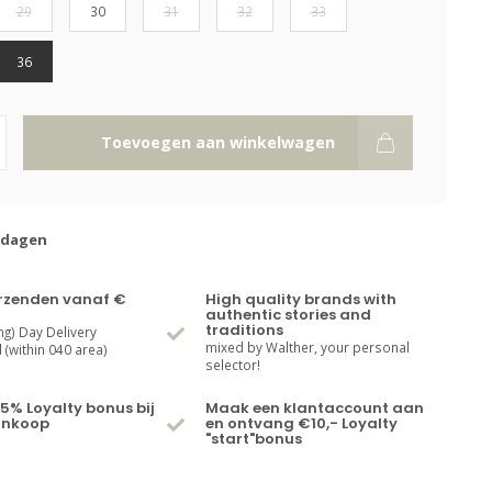
29
30
31
32
33
36
Toevoegen aan winkelwagen
kdagen
erzenden vanaf €
High quality brands with
authentic stories and
traditions
ng) Day Delivery
mixed by Walther, your personal
(within 040 area)
selector!
5% Loyalty bonus bij
Maak een klantaccount aan
ankoop
en ontvang €10,- Loyalty
"start"bonus