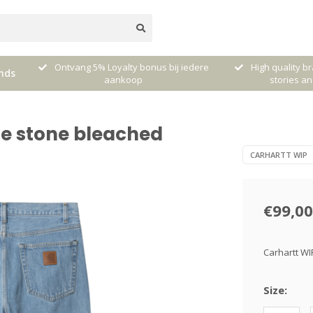
5% Loyalty bonus bij iedere
High quality brands with authentic
nds
aankoop
stories and traditions
ue stone bleached
CARHARTT WIP
€99,00
Carhartt WI
Size: