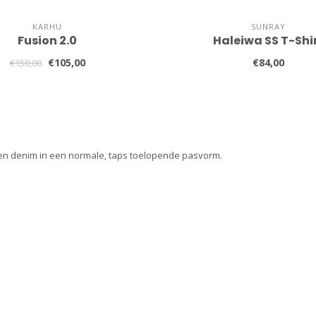
KARHU
SUNRAY
Fusion 2.0
Haleiwa SS T-Shi
€105,00
€84,00
€150,00
nen denim in een normale, taps toelopende pasvorm.