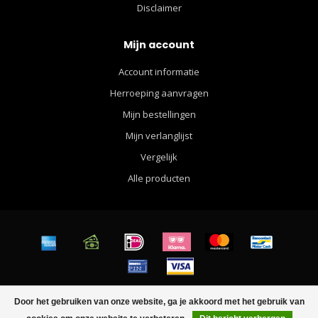
Disclaimer
Mijn account
Account informatie
Herroeping aanvragen
Mijn bestellingen
Mijn verlanglijst
Vergelijk
Alle producten
© Copyright 2026 Walther Apparel for Men - Powered by
Lightspeed
-
Door het gebruiken van onze website, ga je akkoord met het gebruik van
Lightspeed design
by
Dyvelopment