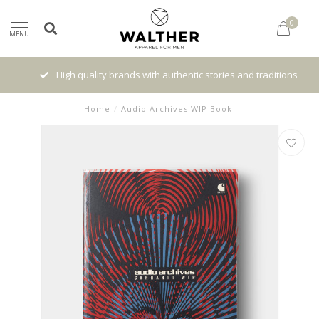
0
MENU
High quality brands with authentic stories and traditions
Home
/
Audio Archives WIP Book