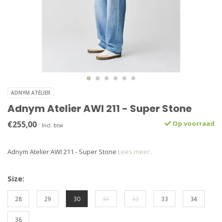
ADNYM ATELIER
Adnym Atelier AWI 211 - Super Stone
€255,00
Op voorraad
Incl. btw
Adnym Atelier AWI 211 - Super Stone
Lees meer..
Size:
28
29
30
31
32
33
34
36