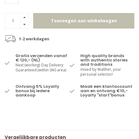
Toevoegen aan winkelwagen
1-2 werkdagen
Gratis verzenden vanaf
High quality brands
€ 120,- (NL)
with authentic stories
and traditions
Next (working) Day Delivery
mixed by Walther, your
Guaranteed (within 040 area)
personal selector!
Ontvang 5% Loyalty
Maak een klantaccount
bonus bij iedere
aan en ontvang €10,-
aankoop
Loyalty "start"bonus
Vergelijkbare producten