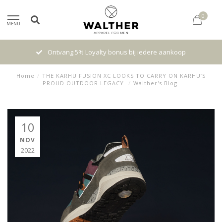
0
MENU
Ontvang 5% Loyalty bonus bij iedere aankoop
Home
/
THE KARHU FUSION XC LOOKS TO CARRY ON KARHU’S
PROUD OUTDOOR LEGACY
/
Walther's Blog
10
NOV
2022