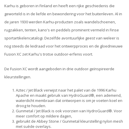
Karhu is geboren in Finland en heeft een rijke geschiedenis die
geworteld is in de liefde en bewondering voor het buitenleven. Al in
de jaren 1930 werden Karhu-producten zoals wandelschoenen,
rugzakken, tenten, kano's en peddels prominent vermeld in Finse
sportartikelencatalogi. Dezelfde avontuurlijke geest van weleer is
nog steeds de leidraad voor het ontwerpproces en de gloednieuwe
Fusion XC zet Karhu's trotse outdoor-erfenis voort.
De Fusion XC wordt aangeboden in drie outdoor-geïnspireerde
kleurstellingen.
Aztec / Jet Black verwijst naar het palet van de 1996 Karhu
Apache en maakt gebruik van HydroGuard®, een ademend,
waterdicht membraan dat ontworpen is om je voeten koel en
droog te houden.
Gunmetal / Jet Black is ook voorzien van HydroGuard®. Voor
meer comfort op mildere dagen,
gebruikt de Abbey Stone / Gunmetal kleurstelling nylon mesh
met suède overlays.