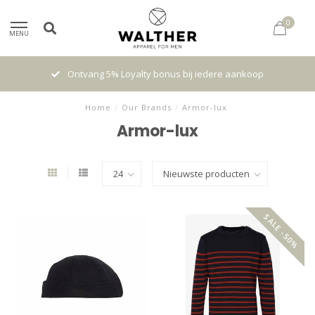
0
MENU
Ontvang 5% Loyalty bonus bij iedere aankoop
Home
/
Our Brands
/
Armor-lux
Armor-lux
SALE -50%