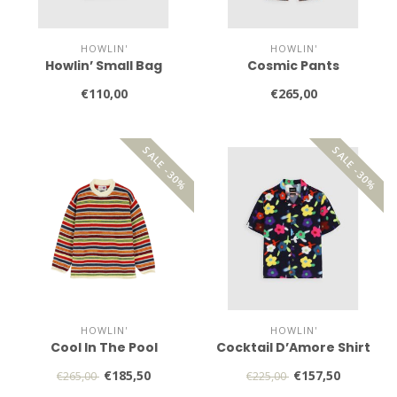
HOWLIN'
HOWLIN'
Howlin’ Small Bag
Cosmic Pants
€110,00
€265,00
SALE -30%
SALE -30%
HOWLIN'
HOWLIN'
Cool In The Pool
Cocktail D’Amore Shirt
€185,50
€157,50
€265,00
€225,00