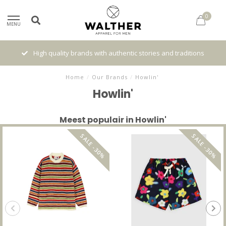
0
MENU
High quality brands with authentic stories and traditions
Home
/
Our Brands
/
Howlin'
Howlin'
Meest populair in Howlin'
SALE -30%
SALE -30%