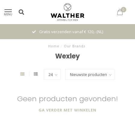
0
MENU
Gratis verzenden vanaf € 120,- (NL)
Home
/
Our Brands
Wexley
Geen producten gevonden!
GA VERDER MET WINKELEN