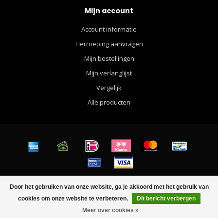
Mijn account
Account informatie
Herroeping aanvragen
Mijn bestellingen
Mijn verlanglijst
Vergelijk
Alle producten
© Copyright 2026 Walther Apparel for Men - Powered by
Lightspeed
-
Door het gebruiken van onze website, ga je akkoord met het gebruik van
Lightspeed design
by
Dyvelopment
cookies om onze website te verbeteren.
Dit bericht verbergen
Meer over cookies »