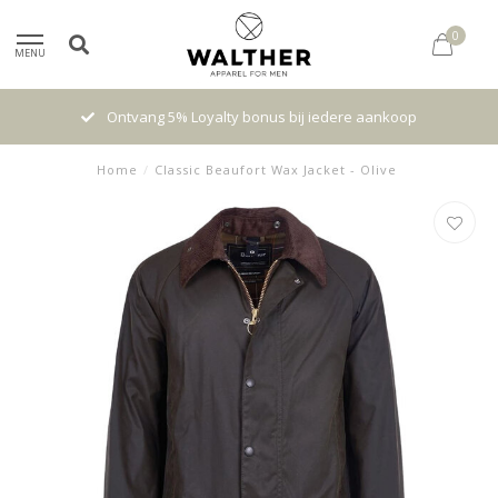
0
MENU
Ontvang 5% Loyalty bonus bij iedere aankoop
Home
/
Classic Beaufort Wax Jacket - Olive