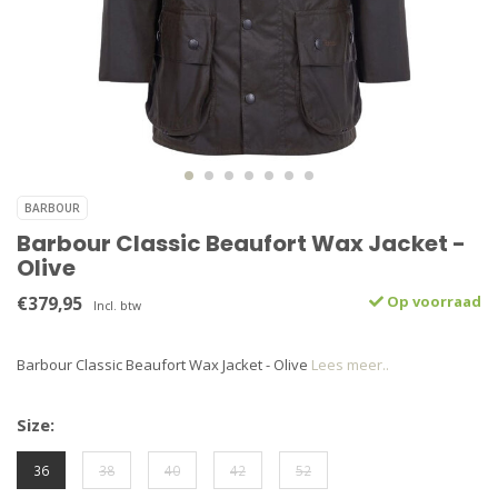
BARBOUR
Barbour Classic Beaufort Wax Jacket -
Olive
€379,95
Op voorraad
Incl. btw
Barbour Classic Beaufort Wax Jacket - Olive
Lees meer..
Size:
36
38
40
42
52