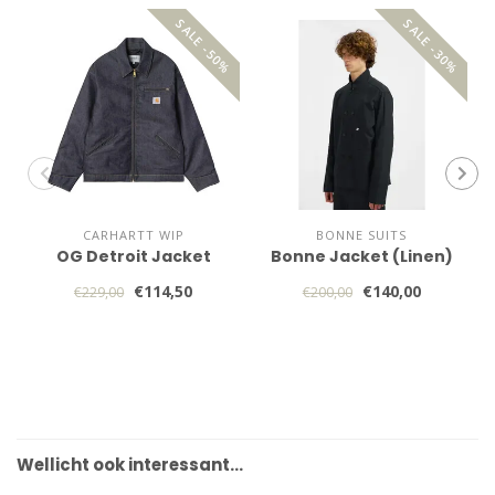
SALE -50%
SALE -30%
CARHARTT WIP
BONNE SUITS
OG Detroit Jacket
Bonne Jacket (Linen)
€114,50
€140,00
€229,00
€200,00
Wellicht ook interessant…