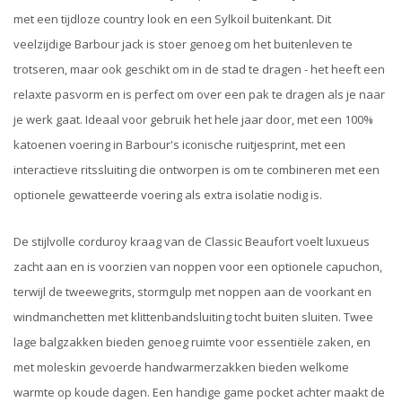
met een tijdloze country look en een Sylkoil buitenkant. Dit
veelzijdige Barbour jack is stoer genoeg om het buitenleven te
trotseren, maar ook geschikt om in de stad te dragen - het heeft een
relaxte pasvorm en is perfect om over een pak te dragen als je naar
je werk gaat. Ideaal voor gebruik het hele jaar door, met een 100%
katoenen voering in Barbour's iconische ruitjesprint, met een
interactieve ritssluiting die ontworpen is om te combineren met een
optionele gewatteerde voering als extra isolatie nodig is.
De stijlvolle corduroy kraag van de Classic Beaufort voelt luxueus
zacht aan en is voorzien van noppen voor een optionele capuchon,
terwijl de tweewegrits, stormgulp met noppen aan de voorkant en
windmanchetten met klittenbandsluiting tocht buiten sluiten. Twee
lage balgzakken bieden genoeg ruimte voor essentiële zaken, en
met moleskin gevoerde handwarmerzakken bieden welkome
warmte op koude dagen. Een handige game pocket achter maakt de