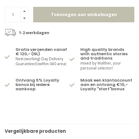
Toevoegen aan winkelwagen
1-2 werkdagen
Gratis verzenden vanaf
High quality brands
€ 120,- (NL)
with authentic stories
and traditions
Next (working) Day Delivery
mixed by Walther, your
Guaranteed (within 040 area)
personal selector!
Ontvang 5% Loyalty
Maak een klantaccount
bonus bij iedere
aan en ontvang €10,-
aankoop
Loyalty "start"bonus
Vergelijkbare producten