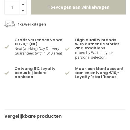
Toevoegen aan winkelwagen
1-2 werkdagen
Gratis verzenden vanaf
High quality brands
€ 120,- (NL)
with authentic stories
and traditions
Next (working) Day Delivery
mixed by Walther, your
Guaranteed (within 040 area)
personal selector!
Ontvang 5% Loyalty
Maak een klantaccount
bonus bij iedere
aan en ontvang €10,-
aankoop
Loyalty "start"bonus
Vergelijkbare producten