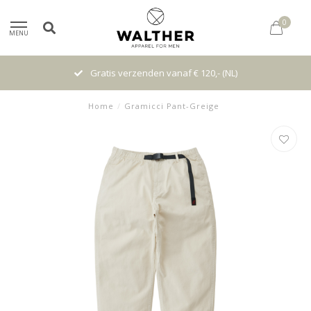
0
MENU
Gratis verzenden vanaf € 120,- (NL)
Home
/
Gramicci Pant-Greige