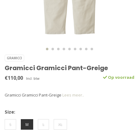
GRAMICCI
Gramicci Gramicci Pant-Greige
€110,00
Op voorraad
Incl. btw
Gramicci Gramicci Pant-Greige
Lees meer..
Size:
S
M
L
XL