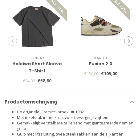
SALE -30%
SALE -30%
SUNRAY
KARHU
Haleiwa Short Sleeve
Fusion 2.0
T-Shirt
€105,00
€150,00
€58,80
€84,00
Productomschrijving
De originele Gramicci-broek uit 1982
Met inzetstuk in het kruis voor bewegingsvrijheid
Gemakkelijk verstelbare tailleband met geïntegreerde riem en
gesp
Gulp met ritssluiting, twee steekzakken aan de zijkant en