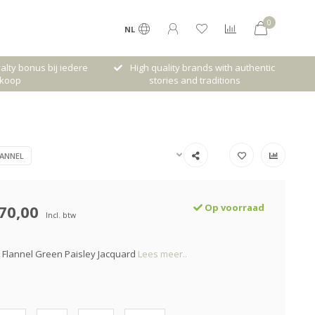
0
NL
lty bonus bij iedere
High quality brands with authentic
koop
stories and traditions
ANNEL
70,00
Op voorraad
Incl. btw
 Flannel Green Paisley Jacquard
Lees meer..