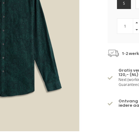
S
1-2 wer
Gratis v
120,- (NL)
Next (worki
Guaranteed 
Ontvang 
iedere a