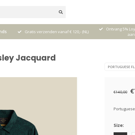
nal
Ontvang 5% Loya
nds
Gratis verzenden vanaf € 120,- (NL)
aan
sley Jacquard
PORTUGUESE FL
€
€140,00
Portuguese
Size: