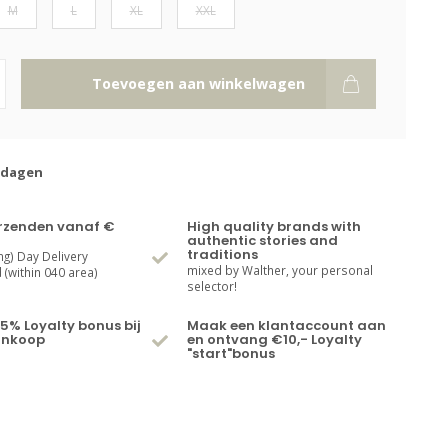
M
L
XL
XXL
Toevoegen aan winkelwagen
kdagen
erzenden vanaf €
High quality brands with
authentic stories and
traditions
ng) Day Delivery
mixed by Walther, your personal
(within 040 area)
selector!
5% Loyalty bonus bij
Maak een klantaccount aan
ankoop
en ontvang €10,- Loyalty
"start"bonus