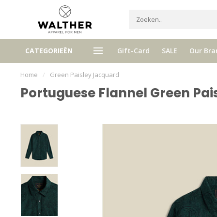
gh quality brands with authentic
mixed by Walther, your perso
CATEGORIEËN
Gift-Card
SALE
Our Bra
stories and traditions
selector!
Home
/
Green Paisley Jacquard
Portuguese Flannel Green Pai