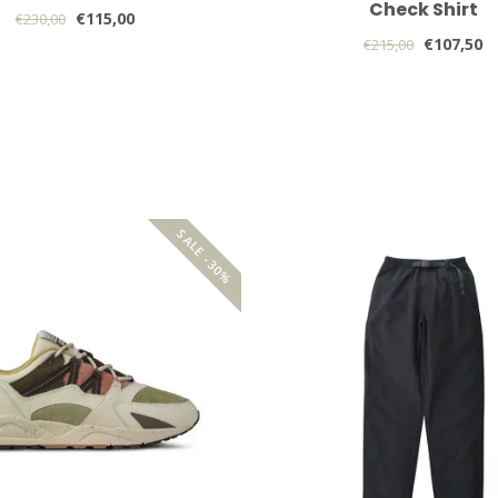
Check Shirt
€115,00
€230,00
€107,50
€215,00
SALE -30%