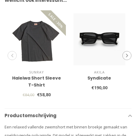
Wellicht ook interessant…
SALE -30%
SUNRAY
AKILA
Haleiwa Short Sleeve
Syndicate
T-Shirt
€190,00
€58,80
€84,00
Productomschrijving
Een relaxed vallende zwemshort met binnen broekje gemaakt van
sneldrogende polyamide. Dit model is afgewerkt met zakken in de