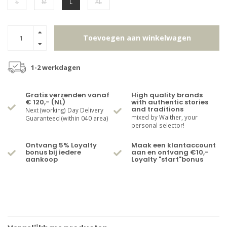
S
M
L
XL
Toevoegen aan winkelwagen
1-2 werkdagen
Gratis verzenden vanaf
High quality brands
€ 120,- (NL)
with authentic stories
and traditions
Next (working) Day Delivery
mixed by Walther, your
Guaranteed (within 040 area)
personal selector!
Ontvang 5% Loyalty
Maak een klantaccount
bonus bij iedere
aan en ontvang €10,-
aankoop
Loyalty "start"bonus