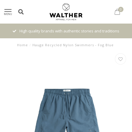
0
MENU
High quality brands with authentic stories and traditions
Home
/
Hauge Recycled Nylon Swimmers - Fog Blue