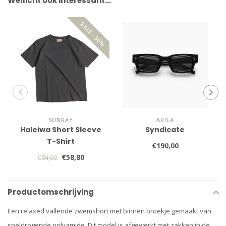
Wellicht ook interessant…
SALE -30%
SUNRAY
AKILA
Haleiwa Short Sleeve
Syndicate
T-Shirt
€190,00
€58,80
€84,00
Productomschrijving
Een relaxed vallende zwemshort met binnen broekje gemaakt van
sneldrogende polyamide. Dit model is afgewerkt met zakken in de