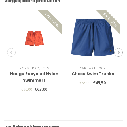
Vergelijkbare producten
SALE -30%
SALE -30%
NORSE PROJECTS
CARHARTT WIP
Hauge Recycled Nylon
Chase Swim Trunks
Swimmers
€45,50
€65,00
€63,00
€90,00