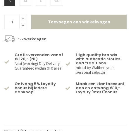
S
M
L
XL
Toevoegen aan winkelwagen
1-2 werkdagen
Gratis verzenden vanaf
High quality brands
€ 120,- (NL)
with authentic stories
and traditions
Next (working) Day Delivery
mixed by Walther, your
Guaranteed (within 040 area)
personal selector!
Ontvang 5% Loyalty
Maak een klantaccount
bonus bij iedere
aan en ontvang €10,-
aankoop
Loyalty "start"bonus