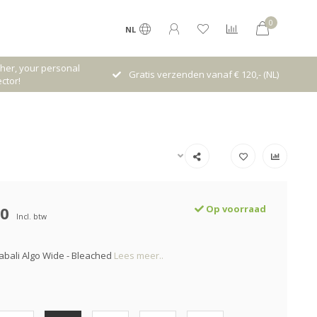
0
NL
her, your personal
Gratis verzenden vanaf € 120,- (NL)
ctor!
00
Op voorraad
Incl. btw
bali Algo Wide - Bleached
Lees meer..