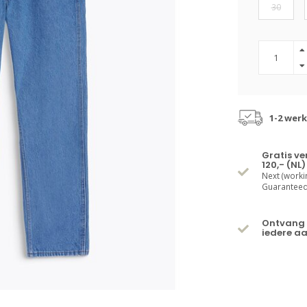
30
1-2 wer
Gratis v
120,- (NL)
Next (worki
Guaranteed 
Ontvang 
iedere a