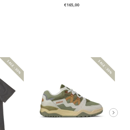
€165,00
SALE -30%
SALE -30%