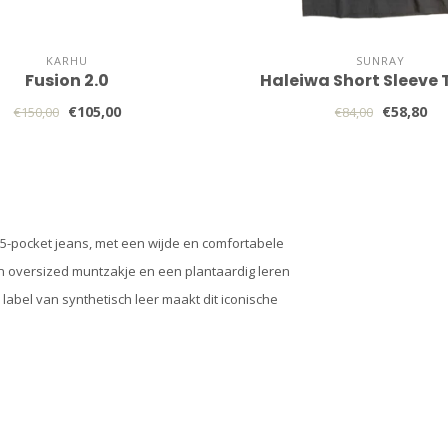
KARHU
SUNRAY
Fusion 2.0
Haleiwa Short Sleeve 
€105,00
€58,80
€150,00
€84,00
e 5-pocket jeans, met een wijde en comfortabele
en oversized muntzakje en een plantaardig leren
abel van synthetisch leer maakt dit iconische