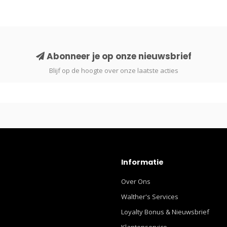
Abonneer je op onze nieuwsbrief
Blijf op de hoogte over onze laatste acties
Informatie
Over Ons
Walther's Services
Loyalty Bonus & Nieuwsbrief