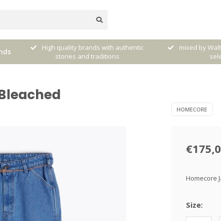
dere
High quality brands with authentic
mixed by Walt
nds
stories and traditions
sele
 Bleached
HOMECORE
€175,
Homecore Ja
Size: