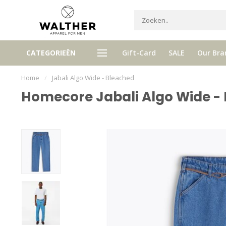
Ontvang 5% Loyalty bonus bij ie
CATEGORIEËN
Gift-Card
SALE
Our Bra
tis verzenden vanaf € 120,- (NL)
aankoop
Home
/
Jabali Algo Wide - Bleached
Homecore Jabali Algo Wide -