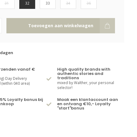
31
32
33
34
36
Toevoegen aan winkelwagen
kdagen
erzenden vanaf €
High quality brands with
authentic stories and
traditions
ng) Day Delivery
mixed by Walther, your personal
(within 040 area)
selector!
5% Loyalty bonus bij
Maak een klantaccount aan
ankoop
en ontvang €10,- Loyalty
"start"bonus