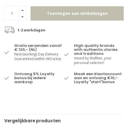
Toevoegen aan winkelwagen
1-2 werkdagen
Gratis verzenden vanaf
High quality brands
€ 120,- (NL)
with authentic stories
and traditions
Next (working) Day Delivery
mixed by Walther, your
Guaranteed (within 040 area)
personal selector!
Ontvang 5% Loyalty
Maak een klantaccount
bonus bij iedere
aan en ontvang €10,-
aankoop
Loyalty "start"bonus
Vergelijkbare producten