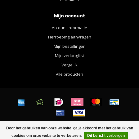
Mijn account
Account informatie
Herroeping aanvragen
Mijn bestellingen
Mijn verlanglijst
Vergelijk
Alle producten
© Copyright 2026 Walther Apparel for Men - Powered by
Lightspeed
-
Door het gebruiken van onze website, ga je akkoord met het gebruik van
Lightspeed design
by
Dyvelopment
cookies om onze website te verbeteren.
Dit bericht verbergen