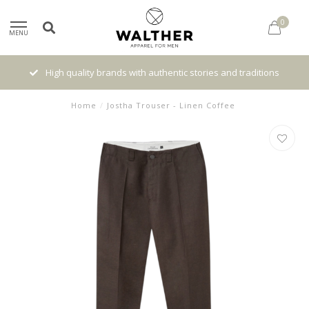
0
MENU
High quality brands with authentic stories and traditions
Home
/
Jostha Trouser - Linen Coffee