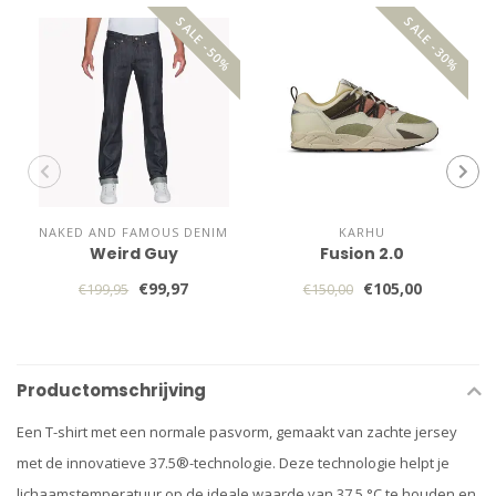
SALE -50%
SALE -30%
NAKED AND FAMOUS DENIM
KARHU
Weird Guy
Fusion 2.0
€99,97
€105,00
€199,95
€150,00
Productomschrijving
Een T-shirt met een normale pasvorm, gemaakt van zachte jersey
met de innovatieve 37.5®-technologie. Deze technologie helpt je
lichaamstemperatuur op de ideale waarde van 37,5 °C te houden en