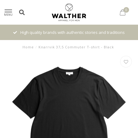
0
MENU
High quality brands with authentic stories and traditions
Home
/
Knarrvik 37,5 Commuter T-shirt - Black