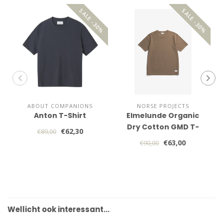
SALE -30%
SALE -30%
ABOUT COMPANIONS
NORSE PROJECTS
Anton T-Shirt
Elmelunde Organic
Dry Cotton GMD T-
€62,30
€89,00
shirt
€63,00
€90,00
Wellicht ook interessant…