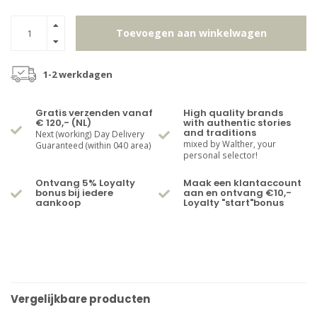
Toevoegen aan winkelwagen
1-2 werkdagen
Gratis verzenden vanaf
High quality brands
€ 120,- (NL)
with authentic stories
and traditions
Next (working) Day Delivery
mixed by Walther, your
Guaranteed (within 040 area)
personal selector!
Ontvang 5% Loyalty
Maak een klantaccount
bonus bij iedere
aan en ontvang €10,-
aankoop
Loyalty "start"bonus
Vergelijkbare producten