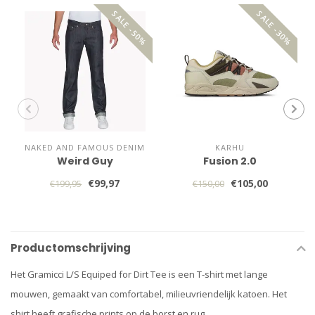
SALE -50%
SALE -30%
NAKED AND FAMOUS DENIM
KARHU
Weird Guy
Fusion 2.0
€99,97
€105,00
€199,95
€150,00
Productomschrijving
Het Gramicci L/S Equiped for Dirt Tee is een T-shirt met lange
mouwen, gemaakt van comfortabel, milieuvriendelijk katoen. Het
shirt heeft grafische prints op de borst en rug.