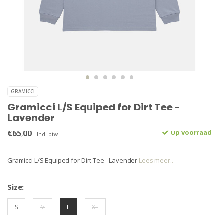
GRAMICCI
Gramicci L/S Equiped for Dirt Tee -
Lavender
€65,00
Op voorraad
Incl. btw
Gramicci L/S Equiped for Dirt Tee - Lavender
Lees meer..
Size:
S
M
L
XL