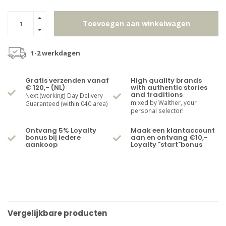
Toevoegen aan winkelwagen
1-2 werkdagen
Gratis verzenden vanaf
High quality brands
€ 120,- (NL)
with authentic stories
and traditions
Next (working) Day Delivery
mixed by Walther, your
Guaranteed (within 040 area)
personal selector!
Ontvang 5% Loyalty
Maak een klantaccount
bonus bij iedere
aan en ontvang €10,-
aankoop
Loyalty "start"bonus
Vergelijkbare producten