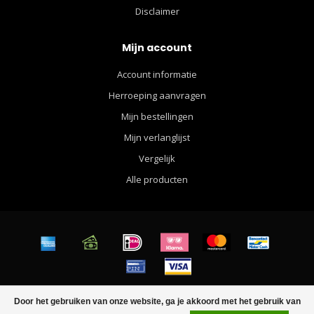
Disclaimer
Mijn account
Account informatie
Herroeping aanvragen
Mijn bestellingen
Mijn verlanglijst
Vergelijk
Alle producten
© Copyright 2026 Walther Apparel for Men - Powered by
Lightspeed
-
Door het gebruiken van onze website, ga je akkoord met het gebruik van