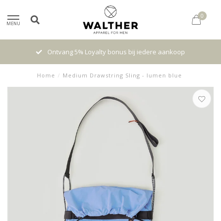
0
MENU
Ontvang 5% Loyalty bonus bij iedere aankoop
High qu
Home
/
Medium Drawstring Sling - lumen blue