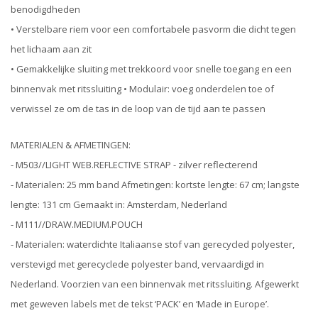
benodigdheden
• Verstelbare riem voor een comfortabele pasvorm die dicht tegen
het lichaam aan zit
• Gemakkelijke sluiting met trekkoord voor snelle toegang en een
binnenvak met ritssluiting • Modulair: voeg onderdelen toe of
verwissel ze om de tas in de loop van de tijd aan te passen
MATERIALEN & AFMETINGEN:
- M503//LIGHT WEB.REFLECTIVE STRAP - zilver reflecterend
- Materialen: 25 mm band Afmetingen: kortste lengte: 67 cm; langste
lengte: 131 cm Gemaakt in: Amsterdam, Nederland
- M111//DRAW.MEDIUM.POUCH
- Materialen: waterdichte Italiaanse stof van gerecycled polyester,
verstevigd met gerecyclede polyester band, vervaardigd in
Nederland. Voorzien van een binnenvak met ritssluiting. Afgewerkt
met geweven labels met de tekst ‘PACK’ en ‘Made in Europe’.