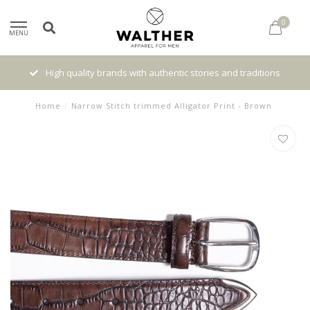
0
MENU
High quality brands with authentic stories and traditions
Home
/
Narrow Stitch trimmed Alligator Print - Brown