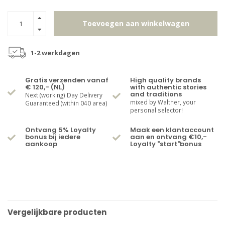
Toevoegen aan winkelwagen
1-2 werkdagen
Gratis verzenden vanaf
High quality brands
€ 120,- (NL)
with authentic stories
and traditions
Next (working) Day Delivery
mixed by Walther, your
Guaranteed (within 040 area)
personal selector!
Ontvang 5% Loyalty
Maak een klantaccount
bonus bij iedere
aan en ontvang €10,-
aankoop
Loyalty "start"bonus
Vergelijkbare producten