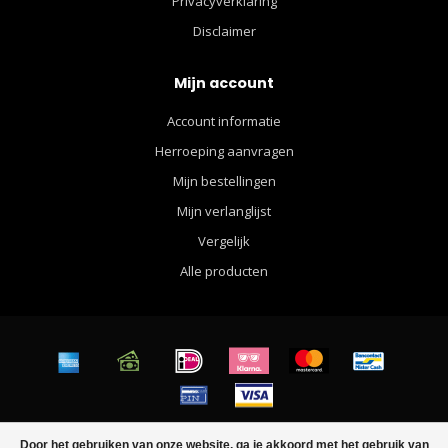
Privacyverklaring
Disclaimer
Mijn account
Account informatie
Herroeping aanvragen
Mijn bestellingen
Mijn verlanglijst
Vergelijk
Alle producten
© Copyright 2026 Walther Apparel for Men - Powered by
Lightspeed
-
Door het gebruiken van onze website, ga je akkoord met het gebruik van