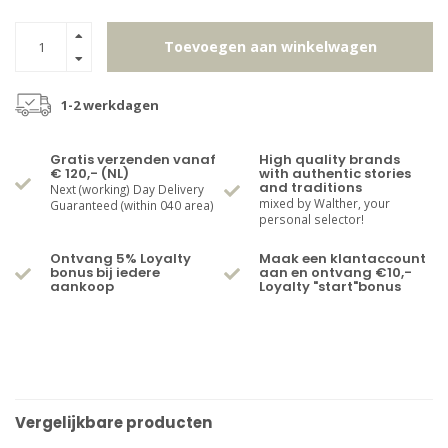
Toevoegen aan winkelwagen
1-2 werkdagen
Gratis verzenden vanaf
High quality brands
€ 120,- (NL)
with authentic stories
and traditions
Next (working) Day Delivery
mixed by Walther, your
Guaranteed (within 040 area)
personal selector!
Ontvang 5% Loyalty
Maak een klantaccount
bonus bij iedere
aan en ontvang €10,-
aankoop
Loyalty "start"bonus
Vergelijkbare producten