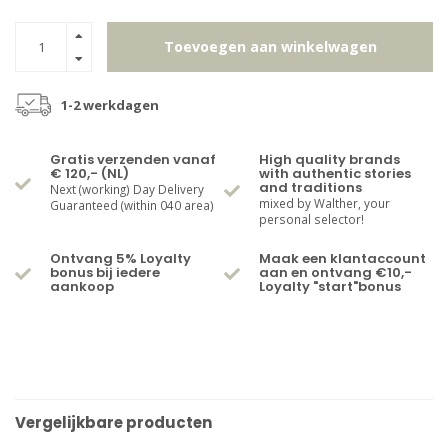
Toevoegen aan winkelwagen
1-2 werkdagen
Gratis verzenden vanaf
High quality brands
€ 120,- (NL)
with authentic stories
and traditions
Next (working) Day Delivery
mixed by Walther, your
Guaranteed (within 040 area)
personal selector!
Ontvang 5% Loyalty
Maak een klantaccount
bonus bij iedere
aan en ontvang €10,-
aankoop
Loyalty "start"bonus
Vergelijkbare producten