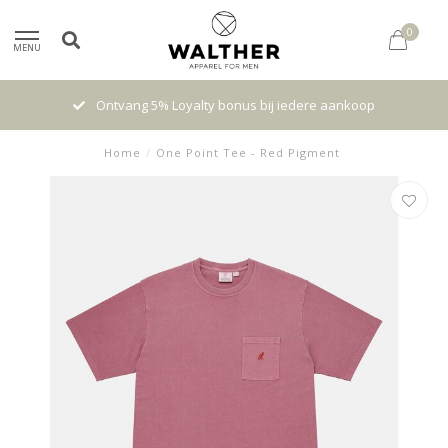
0
MENU
iedere aankoop
High quality brands with authentic stori
Home
/
One Point Tee - Red Pigment