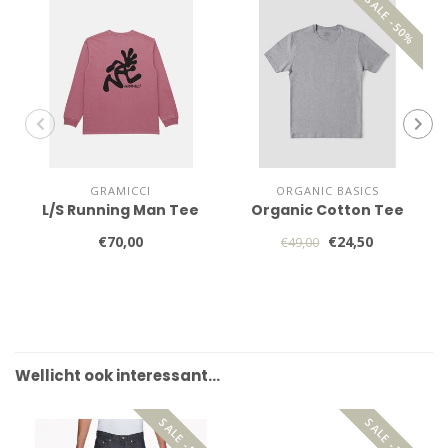
SALE -50%
GRAMICCI
ORGANIC BASICS
L/S Running Man Tee
Organic Cotton Tee
€70,00
€24,50
€49,00
Wellicht ook interessant…
SALE -50%
SALE -30%