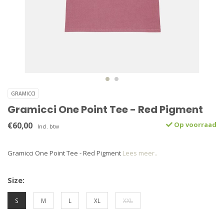
GRAMICCI
Gramicci One Point Tee - Red Pigment
€60,00
Op voorraad
Incl. btw
Gramicci One Point Tee - Red Pigment
Lees meer..
Size:
S
M
L
XL
XXL