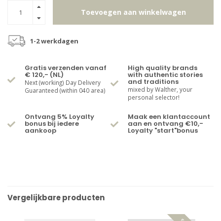
Toevoegen aan winkelwagen
1-2 werkdagen
Gratis verzenden vanaf
High quality brands
€ 120,- (NL)
with authentic stories
and traditions
Next (working) Day Delivery
mixed by Walther, your
Guaranteed (within 040 area)
personal selector!
Ontvang 5% Loyalty
Maak een klantaccount
bonus bij iedere
aan en ontvang €10,-
aankoop
Loyalty "start"bonus
Vergelijkbare producten