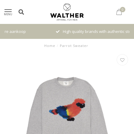
0
MENU
High quality brands with authentic stories and traditions
Home
/
Parrot Sweater