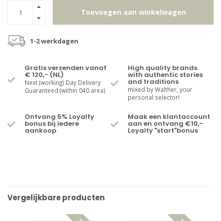
Toevoegen aan winkelwagen
1-2 werkdagen
Gratis verzenden vanaf
High quality brands
€ 120,- (NL)
with authentic stories
and traditions
Next (working) Day Delivery
mixed by Walther, your
Guaranteed (within 040 area)
personal selector!
Ontvang 5% Loyalty
Maak een klantaccount
bonus bij iedere
aan en ontvang €10,-
aankoop
Loyalty "start"bonus
Vergelijkbare producten