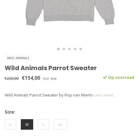
WILD ANIMALS
Wild Animals Parrot Sweater
€154,00
Op voorraad
€220,00
Incl. btw
Wild Animals Parrot Sweater by Rop van Mierlo
Lees meer..
Size:
S
M
L
XL