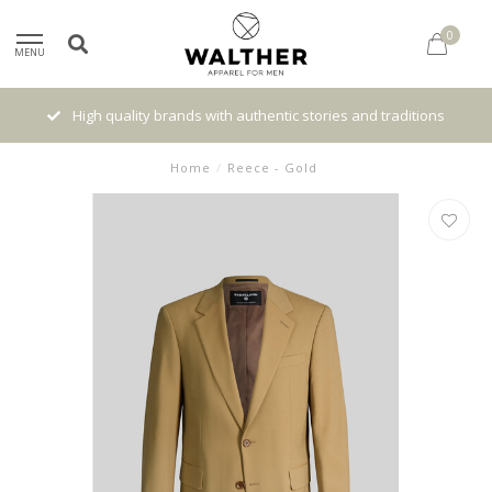
0
MENU
High quality brands with authentic stories and traditions
Home
/
Reece - Gold