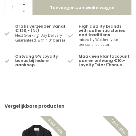
Toevoegen aan winkelwagen
Gratis verzenden vanaf
High quality brands
€ 120,- (NL)
with authentic stories
and traditions
Next (working) Day Delivery
mixed by Walther, your
Guaranteed (within 040 area)
personal selector!
Ontvang 5% Loyalty
Maak een klantaccount
bonus bij iedere
aan en ontvang €10,-
aankoop
Loyalty "start"bonus
Vergelijkbare producten
SALE -50%
SALE -30%