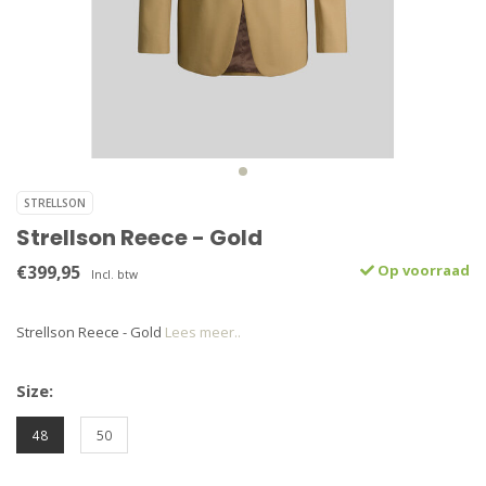
STRELLSON
Strellson Reece - Gold
€399,95
Op voorraad
Incl. btw
Strellson Reece - Gold
Lees meer..
Size:
48
50