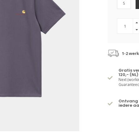
S
1-2 wer
Gratis v
120,- (NL)
Next (worki
Guaranteed 
Ontvang 
iedere a