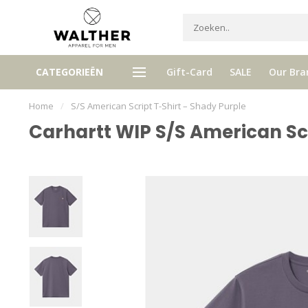
Ontvang 5% Loyalty bonus bij ie
CATEGORIEËN
Gift-Card
SALE
Our Bra
tis verzenden vanaf € 120,- (NL)
aankoop
Home
/
S/S American Script T-Shirt – Shady Purple
Carhartt WIP S/S American Scr