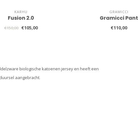
KARHU
GRAMICCI
Fusion 2.0
Gramicci Pant
€105,00
€110,00
€150,00
iddelzware biologische katoenen jersey en heeft een
rduursel aangebracht.