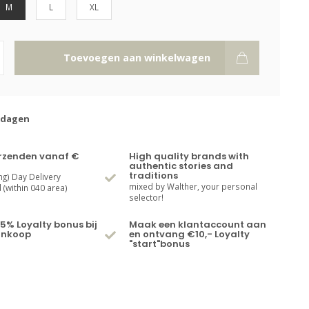
M
L
XL
Toevoegen aan winkelwagen
kdagen
erzenden vanaf €
High quality brands with
authentic stories and
traditions
ng) Day Delivery
mixed by Walther, your personal
(within 040 area)
selector!
5% Loyalty bonus bij
Maak een klantaccount aan
ankoop
en ontvang €10,- Loyalty
"start"bonus