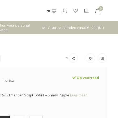
0
NL
her, your personal
Gratis verzenden vanaf € 120,- (NL)
ctor!
Op voorraad
Incl. btw
P S/S American Script T-Shirt – Shady Purple
Lees meer..