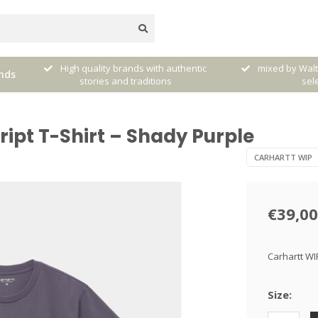
dere
High quality brands with authentic
mixed by Walt
nds
stories and traditions
sele
ipt T-Shirt – Shady Purple
CARHARTT WIP
€39,00
Carhartt WI
Size: