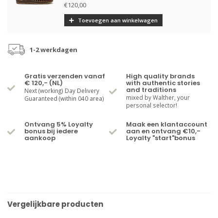
€120,00
Toevoegen aan winkelwagen
1-2 werkdagen
Gratis verzenden vanaf
High quality brands
€ 120,- (NL)
with authentic stories
and traditions
Next (working) Day Delivery
mixed by Walther, your
Guaranteed (within 040 area)
personal selector!
Ontvang 5% Loyalty
Maak een klantaccount
bonus bij iedere
aan en ontvang €10,-
aankoop
Loyalty "start"bonus
Vergelijkbare producten