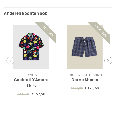
Anderen kochten ook
SALE -30%
SALE -20%
HOWLIN'
PORTUGUESE FLANNEL
Cocktail D’Amore
Dorne Shorts
Shirt
€129,60
€162,00
€157,50
€225,00