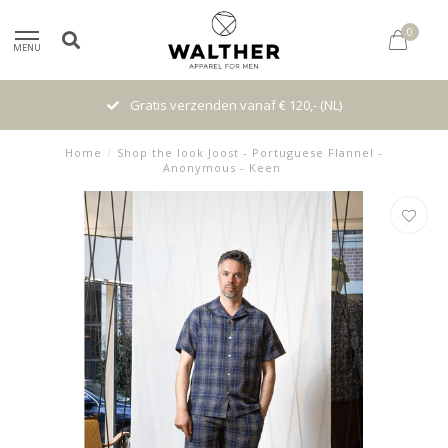
0
MENU
Gratis verzenden vanaf € 120,- (NL)
Home
/
Shop the look Joost - Portuguese Flannel -
Anonymous - Keen