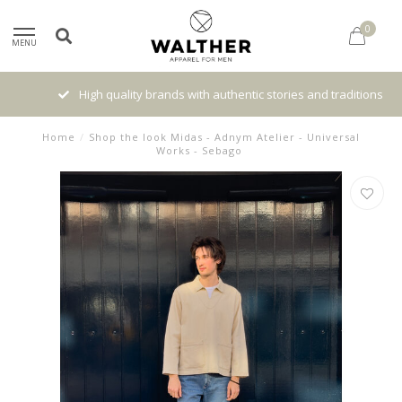
0
MENU
High quality brands with authentic stories and traditions
Home
/
Shop the look Midas - Adnym Atelier - Universal
Works - Sebago