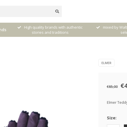
dere
High quality brands with authentic
mixed by Walt
nds
stories and traditions
sele
ELMER
€
€85,00
Elmer Teddy
Size: