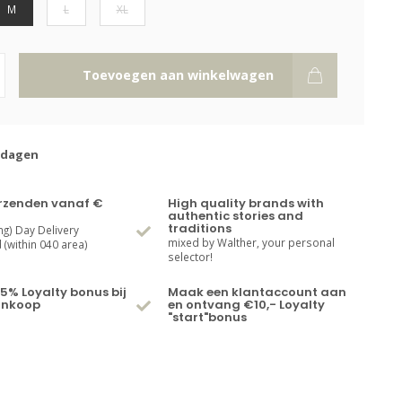
M
L
XL
Toevoegen aan winkelwagen
kdagen
erzenden vanaf €
High quality brands with
authentic stories and
traditions
ng) Day Delivery
mixed by Walther, your personal
(within 040 area)
selector!
5% Loyalty bonus bij
Maak een klantaccount aan
ankoop
en ontvang €10,- Loyalty
"start"bonus