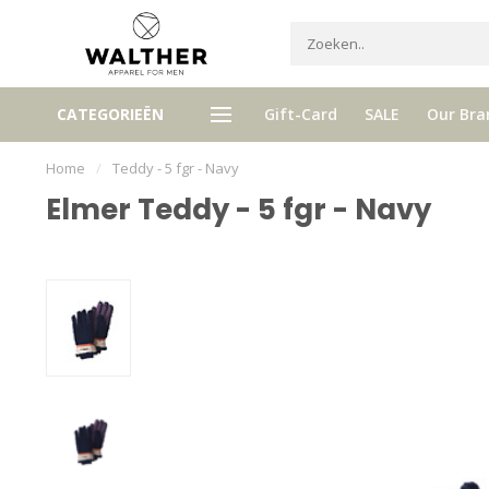
Ontvang 5% Loyalty bonus bij ie
CATEGORIEËN
Gift-Card
SALE
Our Bra
tis verzenden vanaf € 120,- (NL)
aankoop
Home
/
Teddy - 5 fgr - Navy
Elmer Teddy - 5 fgr - Navy