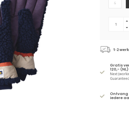
S
1-2 wer
Gratis v
120,- (NL)
Next (worki
Guaranteed 
Ontvang 
iedere a