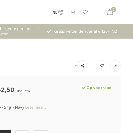
0
NL
her, your personal
Gratis verzenden vanaf € 120,- (NL)
ctor!
42,50
Op voorraad
Incl. btw
 - 5 fgr - Navy
Lees meer..