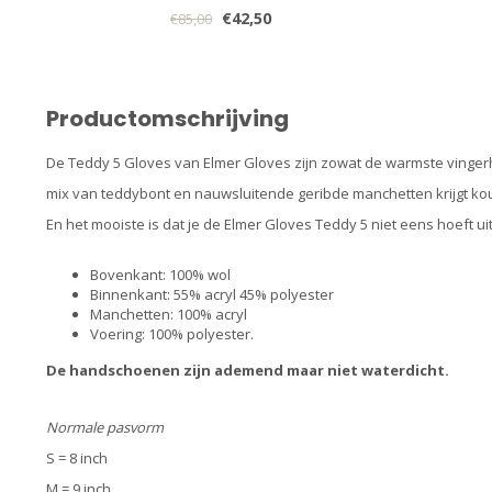
€42,50
€85,00
Productomschrijving
De Teddy 5 Gloves van Elmer Gloves zijn zowat de warmste vingerh
mix van teddybont en nauwsluitende geribde manchetten krijgt kou
En het mooiste is dat je de Elmer Gloves Teddy 5 niet eens hoeft 
Bovenkant: 100% wol
Binnenkant: 55% acryl 45% polyester
Manchetten: 100% acryl
Voering: 100% polyester.
De handschoenen zijn ademend maar niet waterdicht.
Normale pasvorm
S = 8 inch
M = 9 inch