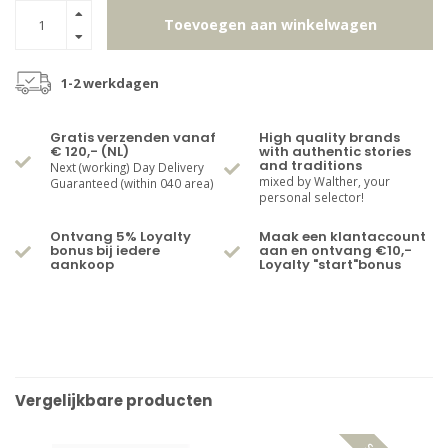
Toevoegen aan winkelwagen
1-2 werkdagen
Gratis verzenden vanaf
High quality brands
€ 120,- (NL)
with authentic stories
and traditions
Next (working) Day Delivery
mixed by Walther, your
Guaranteed (within 040 area)
personal selector!
Ontvang 5% Loyalty
Maak een klantaccount
bonus bij iedere
aan en ontvang €10,-
aankoop
Loyalty "start"bonus
Vergelijkbare producten