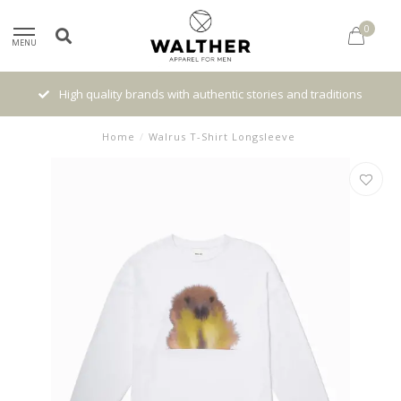
0
MENU
High quality brands with authentic stories and traditions
Home
/
Walrus T-Shirt Longsleeve