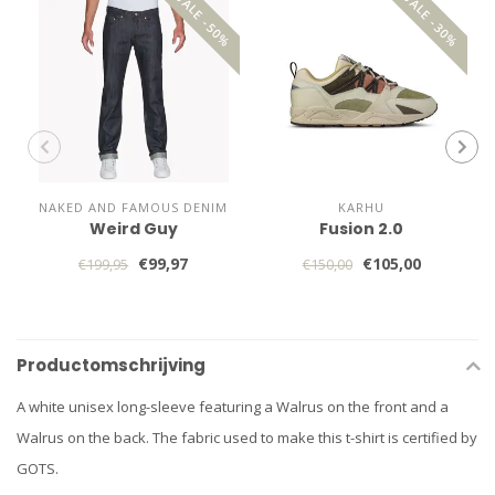
SALE -50%
SALE -30%
NAKED AND FAMOUS DENIM
KARHU
Weird Guy
Fusion 2.0
€99,97
€105,00
€199,95
€150,00
Productomschrijving
A white unisex long-sleeve featuring a Walrus on the front and a
Walrus on the back. The fabric used to make this t-shirt is certified by
GOTS.