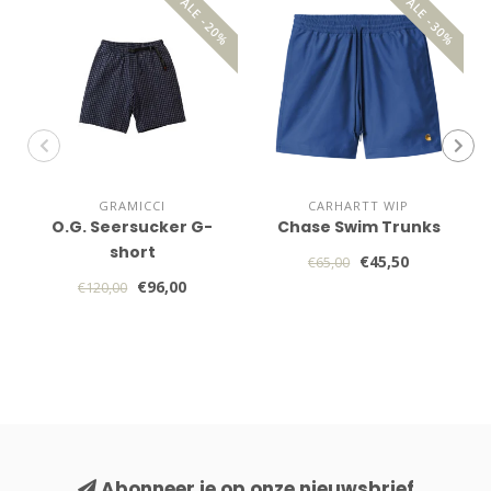
SALE -20%
SALE -30%
GRAMICCI
CARHARTT WIP
O.G. Seersucker G-
Chase Swim Trunks
short
€45,50
€65,00
€96,00
€120,00
Abonneer je op onze nieuwsbrief