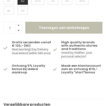
41
42
42.5
43
44
44.5
45
46
Toevoegen aan winkelwagen
Gratis verzenden vanaf
High quality brands
€ 120,- (NL)
with authentic stories
and traditions
Next (working) Day Delivery
mixed by Walther, your
Guaranteed (within 040 area)
personal selector!
Ontvang 5% Loyalty
Maak een klantaccount
bonus bij iedere
aan en ontvang €10,-
aankoop
Loyalty "start"bonus
Vergelijkbare producten