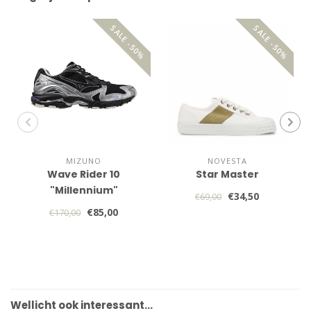
SALE -50%
SALE -50%
MIZUNO
NOVESTA
Wave Rider 10
Star Master
"Millennium"
€34,50
€69,00
€85,00
€170,00
Wellicht ook interessant…