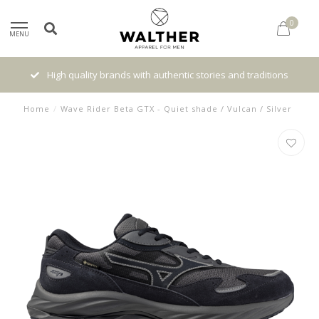
0
MENU
High quality brands with authentic stories and traditions
Home
/
Wave Rider Beta GTX - Quiet shade / Vulcan / Silver