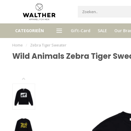
Ontvang 5% Loyalty bonus bij ie
CATEGORIEËN
Gift-Card
SALE
Our Bra
tis verzenden vanaf € 120,- (NL)
aankoop
Home
/
Zebra Tiger Sweater
Wild Animals Zebra Tiger Swe