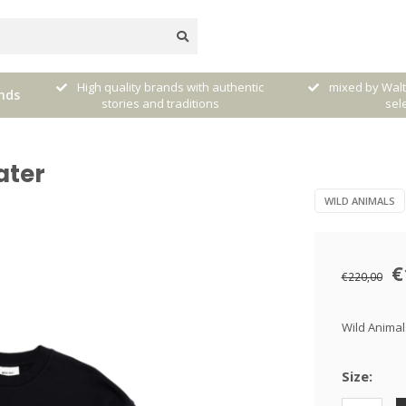
dere
High quality brands with authentic
mixed by Walt
nds
stories and traditions
sele
ater
WILD ANIMALS
€
€220,00
Wild Animal
Size: