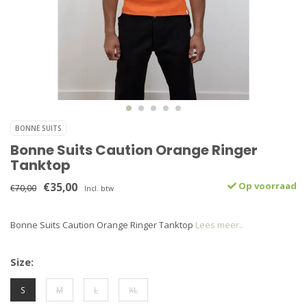
BONNE SUITS
Bonne Suits Caution Orange Ringer
Tanktop
€35,00
Op voorraad
€70,00
Incl. btw
Bonne Suits Caution Orange Ringer Tanktop
Lees meer..
Size:
S
M
L
XL