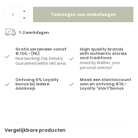
Toevoegen aan winkelwagen
1-2 werkdagen
Gratis verzenden vanaf
High quality brands
€ 120,- (NL)
with authentic stories
and traditions
Next (working) Day Delivery
mixed by Walther, your
Guaranteed (within 040 area)
personal selector!
Ontvang 5% Loyalty
Maak een klantaccount
bonus bij iedere
aan en ontvang €10,-
aankoop
Loyalty "start"bonus
Vergelijkbare producten