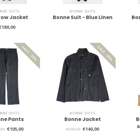
NNE SUITS
BONNE SUITS
Row Jacket
Bonne Suit - Blue Linen
Bon
€180,00
SALE -30%
SALE -30%
NNE SUITS
BONNE SUITS
ne Pants
Bonne Jacket
B
s
€105,00
€140,00
,00
€200,00