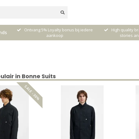
ij iedere
High quality brands with authentic
mixed by 
nds
stories and traditions
lair in Bonne Suits
SALE -30%