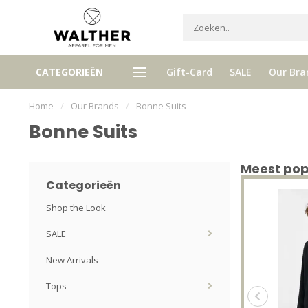
Ontvang 5% Loyalty bonus b
CATEGORIEËN
Gift-Card
SALE
Our Bra
Gratis verzenden vanaf € 120,- (NL)
aankoop
Home
/
Our Brands
/
Bonne Suits
Bonne Suits
Meest popu
Categorieën
Shop the Look
SALE
New Arrivals
Tops