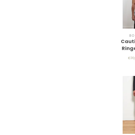
BO
Caut
Ring
€70