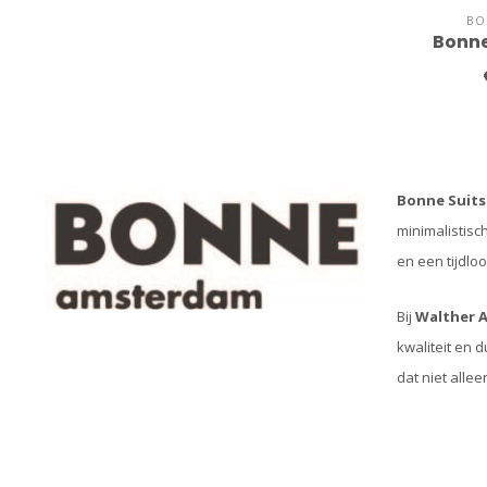
BO
Bonne
Bonne Suits
minimalistisc
en een tijdlo
Bij
Walther 
kwaliteit en 
dat niet allee