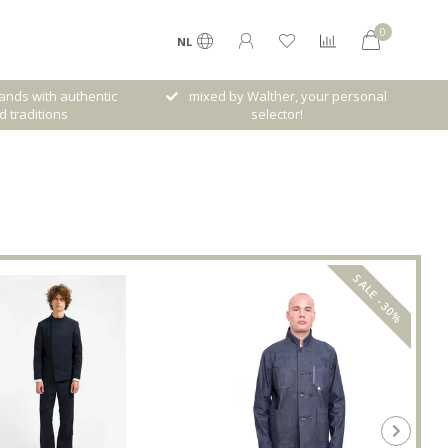
0
NL
Walther, your personal
Gratis verzenden vanaf € 120,- (NL)
selector!
SALE -30%