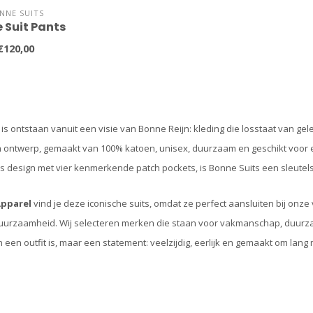
NNE SUITS
 Suit Pants
€120,00
is ontstaan vanuit een visie van Bonne Reijn: kleding die losstaat van gele
h ontwerp, gemaakt van 100% katoen, unisex, duurzaam en geschikt voor e
os design met vier kenmerkende patch pockets, is Bonne Suits een sleutel
Apparel
vind je deze iconische suits, omdat ze perfect aansluiten bij onz
duurzaamheid. Wij selecteren merken die staan voor vakmanschap, duurzaam
n een outfit is, maar een statement: veelzijdig, eerlijk en gemaakt om lang