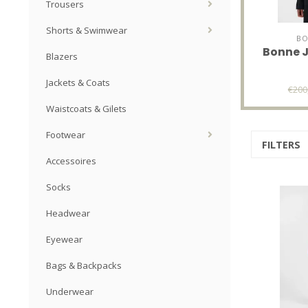
Trousers
Shorts & Swimwear
BO
Bonne J
Blazers
Jackets & Coats
€200
Waistcoats & Gilets
Footwear
FILTERS
Accessoires
Socks
Headwear
Eyewear
Bags & Backpacks
Underwear